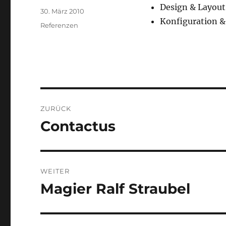
Design & Layout
Veröffentlicht
30. März 2010
Konfiguration 
am
Kategorien
Referenzen
Beitragsnavigation
ZURÜCK
Contactus
Vorheriger
Beitrag:
WEITER
Magier Ralf Straubel
Nächster
Beitrag: