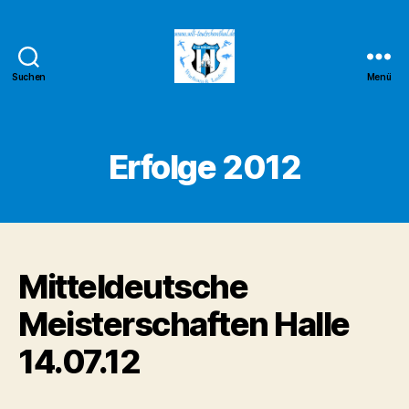
Suchen
Menü
Wurf-
und
Laufteam
Teutschenthal
Erfolge 2012
Mitteldeutsche
Meisterschaften Halle
14.07.12