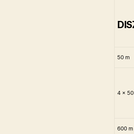
DIS
50 m
4 x 5
600 m