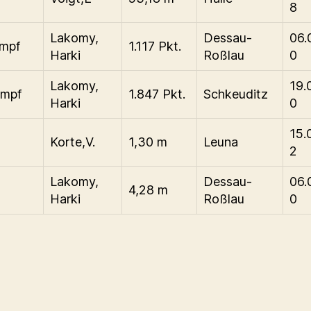
8
Lakomy,
Dessau-
06.
ampf
1.117 Pkt.
Harki
Roßlau
0
Lakomy,
19.
ampf
1.847 Pkt.
Schkeuditz
Harki
0
15.
Korte,V.
1,30 m
Leuna
2
Lakomy,
Dessau-
06.
4,28 m
Harki
Roßlau
0