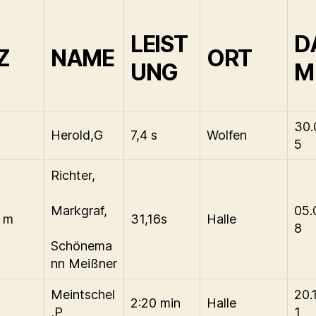
LEIST
D
Z
NAME
ORT
UNG
M
30.
Herold,G
7,4 s
Wolfen
5
Richter,
Markgraf,
05.
0 m
31,16s
Halle
8
Schönema
nn Meißner
Meintschel
20.
2:20 min
Halle
,P
1