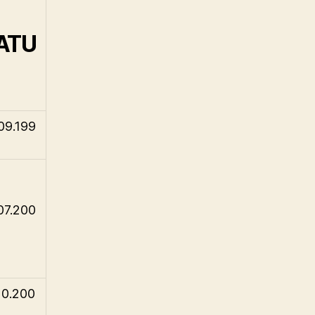
ATU
09.199
07.200
10.200