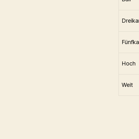
Dreik
Fünfk
Hoch
Weit