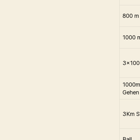
800 m
1000 
3×100
1000
Gehen
3Km St
Ball