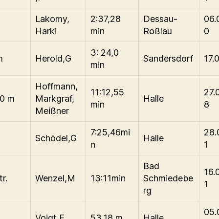
Lakomy,
2:37,28
Dessau-
06.
Harki
min
Roßlau
0
3: 24,0
m
Herold,G
Sandersdorf
17.
min
Hoffmann,
11:12,55
27.
0 m
Markgraf,
Halle
min
8
Meißner
m
7:25,46mi
28.
Schödel,G
Halle
n
1
Bad
16.
r.
Wenzel,M
13:11min
Schmiedebe
1
rg
05.
Voigt,E
53,18 m
Halle