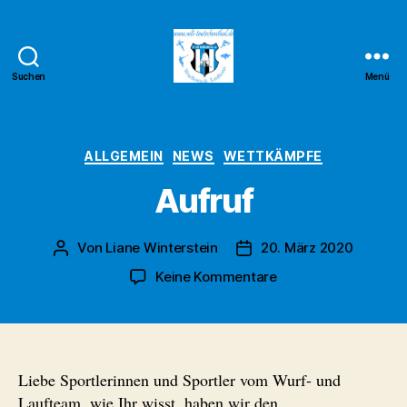
Suchen
Menü
Wurf-
und
Laufteam
Teutschenthal
Kategorien
ALLGEMEIN
NEWS
WETTKÄMPFE
Aufruf
Von
Liane Winterstein
20. März 2020
Beitragsautor
Veröffentlichungsdatum
zu
Keine Kommentare
Aufruf
Liebe Sportlerinnen und Sportler vom Wurf- und
Laufteam, wie Ihr wisst, haben wir den